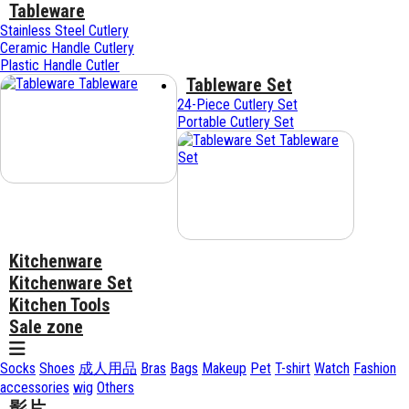
Tableware
Stainless Steel Cutlery
Ceramic Handle Cutlery
Plastic Handle Cutler
Tableware Set
Tableware
24-Piece Cutlery Set
Portable Cutlery Set
Tableware
Set
Kitchenware
Kitchenware Set
Kitchen Tools
Sale zone
Socks
Shoes
成人用品
Bras
Bags
Makeup
Pet
T-shirt
Watch
Fashion
accessories
wig
Others
影片