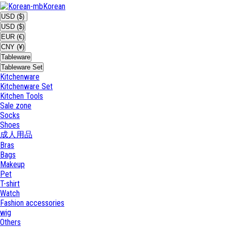
Korean
USD ($)
USD ($)
EUR (€)
CNY (¥)
Tableware
Tableware Set
Kitchenware
Kitchenware Set
Kitchen Tools
Sale zone
Socks
Shoes
成人用品
Bras
Bags
Makeup
Pet
T-shirt
Watch
Fashion accessories
wig
Others